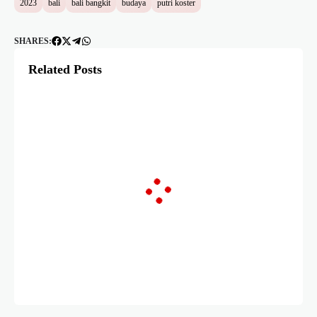
2023
bali
bali bangkit
budaya
putri koster
SHARES:
Related Posts