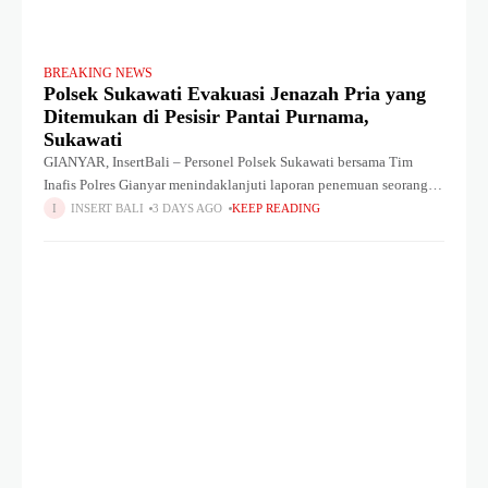
BREAKING NEWS
Polsek Sukawati Evakuasi Jenazah Pria yang
Ditemukan di Pesisir Pantai Purnama,
Sukawati
GIANYAR, InsertBali – Personel Polsek Sukawati bersama Tim
Inafis Polres Gianyar menindaklanjuti laporan penemuan seorang
pria dalam keadaan meninggal dunia. Penemuan bertempat di
INSERT BALI
3 DAYS AGO
KEEP READING
pesisir Pantai Purnama, Desa Sukawati, Kecamatan Sukawati,