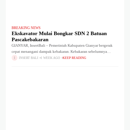
BREAKING NEWS
Ekskavator Mulai Bongkar SDN 2 Batuan
Pascakebakaran
GIANYAR, InsertBali – Pemerintah Kabupaten Gianyar bergerak
cepat menangani dampak kebakaran. Kebakaran sebelumnya
melanda SD Negeri 2 Batuan, Sukawati. Sebuah alat berat
INSERT BALI
1 WEEK AGO
KEEP READING
(ekskavator) milik Dinas Pekerjaan Umum (PU) Gianyar mulai