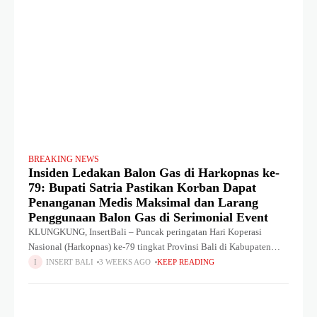
BREAKING NEWS
Insiden Ledakan Balon Gas di Harkopnas ke-
79: Bupati Satria Pastikan Korban Dapat
Penanganan Medis Maksimal dan Larang
Penggunaan Balon Gas di Serimonial Event
KLUNGKUNG, InsertBali – Puncak peringatan Hari Koperasi
Nasional (Harkopnas) ke-79 tingkat Provinsi Bali di Kabupaten
Klungkung diselenggarakan di Balai Budaya Ida Dewa Agung
INSERT BALI
3 WEEKS AGO
KEEP READING
Jambe, Klungkung, Minggu (19/7) siang. Acara ini