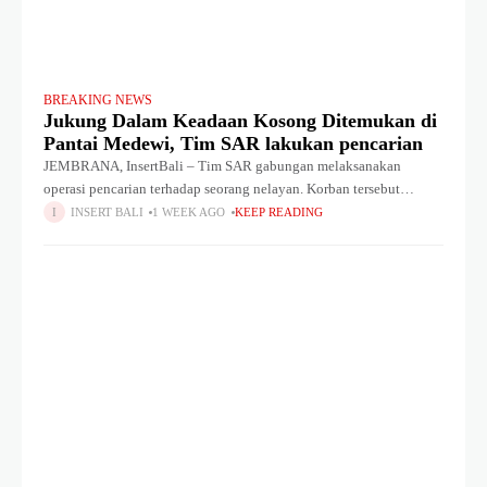
BREAKING NEWS
Jukung Dalam Keadaan Kosong Ditemukan di
Pantai Medewi, Tim SAR lakukan pencarian
JEMBRANA, InsertBali – Tim SAR gabungan melaksanakan
operasi pencarian terhadap seorang nelayan. Korban tersebut
diduga terjatuh saat melaut di Perairan Pantai Medewi, Kecamatan
INSERT BALI
1 WEEK AGO
KEEP READING
Pekutatan, Kabupaten Jembrana, Sabtu (1/8/2026). Ia diketahui