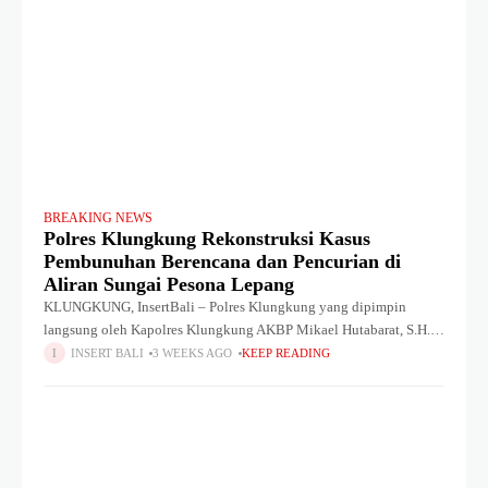
BREAKING NEWS
Polres Klungkung Rekonstruksi Kasus
Pembunuhan Berencana dan Pencurian di
Aliran Sungai Pesona Lepang
KLUNGKUNG, InsertBali – Polres Klungkung yang dipimpin
langsung oleh Kapolres Klungkung AKBP Mikael Hutabarat, S.H.,
S.I.K., M.H melakukan rekonstruksi kasus pembunuhan berencana
INSERT BALI
3 WEEKS AGO
KEEP READING
dan pencurian dengan kekerasan. Rekonstruksi digelar di aliran