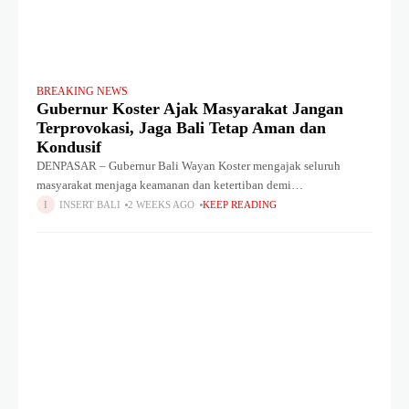
BREAKING NEWS
Gubernur Koster Ajak Masyarakat Jangan
Terprovokasi, Jaga Bali Tetap Aman dan
Kondusif
DENPASAR – Gubernur Bali Wayan Koster mengajak seluruh
masyarakat menjaga keamanan dan ketertiban demi
mempertahankan Bali sebagai destinasi pariwisata dunia. Ia juga
INSERT BALI
2 WEEKS AGO
KEEP READING
mengingatkan masyarakat agar tidak mudah terprovokasi oleh
informasi