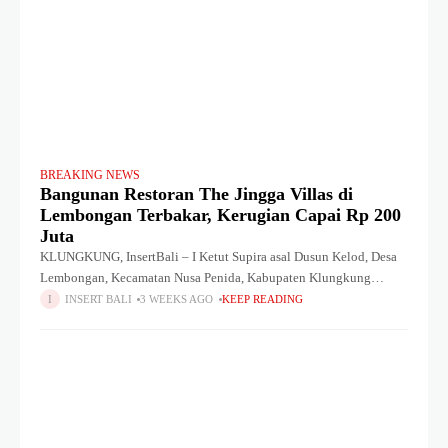
BREAKING NEWS
Bangunan Restoran The Jingga Villas di
Lembongan Terbakar, Kerugian Capai Rp 200
Juta
KLUNGKUNG, InsertBali – I Ketut Supira asal Dusun Kelod, Desa
Lembongan, Kecamatan Nusa Penida, Kabupaten Klungkung
sedang beristirahat. Tiba-tiba pada Rabu, 22 Juli 2026 sekitar Pukul
INSERT BALI
3 WEEKS AGO
KEEP READING
00.30 WITA dirinya dikagetkan