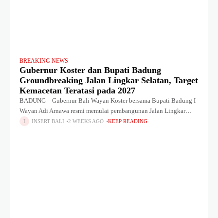
BREAKING NEWS
Gubernur Koster dan Bupati Badung
Groundbreaking Jalan Lingkar Selatan, Target
Kemacetan Teratasi pada 2027
BADUNG – Gubernur Bali Wayan Koster bersama Bupati Badung I
Wayan Adi Arnawa resmi memulai pembangunan Jalan Lingkar
Selatan (JLS) dan Shortcut Berawa–Umalas–Kedampang–Teuku
INSERT BALI
2 WEEKS AGO
KEEP READING
Umar Barat melalui prosesi peletakan batu pertama