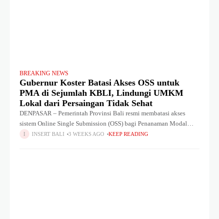
BREAKING NEWS
Gubernur Koster Batasi Akses OSS untuk
PMA di Sejumlah KBLI, Lindungi UMKM
Lokal dari Persaingan Tidak Sehat
DENPASAR – Pemerintah Provinsi Bali resmi membatasi akses
sistem Online Single Submission (OSS) bagi Penanaman Modal
Asing (PMA) pada sejumlah Klasifikasi Baku Lapangan Usaha
INSERT BALI
3 WEEKS AGO
KEEP READING
Indonesia (KBLI). Kebijakan ini ditempuh untuk