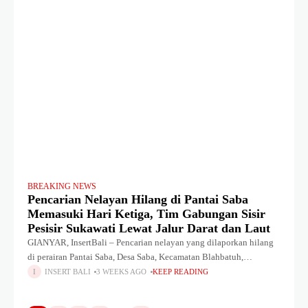
BREAKING NEWS
Pencarian Nelayan Hilang di Pantai Saba
Memasuki Hari Ketiga, Tim Gabungan Sisir
Pesisir Sukawati Lewat Jalur Darat dan Laut
GIANYAR, InsertBali – Pencarian nelayan yang dilaporkan hilang
di perairan Pantai Saba, Desa Saba, Kecamatan Blahbatuh,
Kabupaten Gianyar, terus dilakukan hingga hari ketiga, Minggu
INSERT BALI
3 WEEKS AGO
KEEP READING
(19/7/2026) pagi. Tim gabungan mengintensifkan pencarian