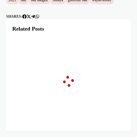
2023
bali
bali bangkit
budaya
gubernur bali
wayan koster
SHARES:
Related Posts