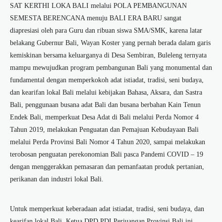
SAT KERTHI LOKA BALI melalui POLA PEMBANGUNAN
SEMESTA BERENCANA menuju BALI ERA BARU sangat
diapresiasi oleh para Guru dan ribuan siswa SMA/SMK, karena latar
belakang Gubernur Bali, Wayan Koster yang pernah berada dalam garis
kemiskinan bersama keluarganya di Desa Sembiran, Buleleng ternyata
mampu mewujudkan program pembangunan Bali yang monumental dan
fundamental dengan memperkokoh adat istiadat, tradisi, seni budaya,
dan kearifan lokal Bali melalui kebijakan Bahasa, Aksara, dan Sastra
Bali, penggunaan busana adat Bali dan busana berbahan Kain Tenun
Endek Bali, memperkuat Desa Adat di Bali melalui Perda Nomor 4
Tahun 2019, melakukan Penguatan dan Pemajuan Kebudayaan Bali
melalui Perda Provinsi Bali Nomor 4 Tahun 2020, sampai melakukan
terobosan penguatan perekonomian Bali pasca Pandemi COVID – 19
dengan menggerakkan pemasaran dan pemanfaatan produk pertanian,
perikanan dan industri lokal Bali.
Untuk memperkuat keberadaan adat istiadat, tradisi, seni budaya, dan
kearifan lokal Bali, Ketua DPD PDI Perjuangan Provinsi Bali ini