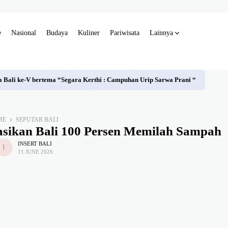
e
Nasional
Budaya
Kuliner
Pariwisata
Lainnya
Bali ke-V bertema “Segara Kerthi : Campuhan Urip Sarwa Prani “
ME
SEPUTAR BALI
asikan Bali 100 Persen Memilah Sampah
INSERT BALI
11 JUNE 2026