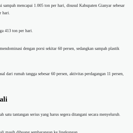
 sampah mencapai 1.005 ton per hari, disusul Kabupaten Gianyar sebesar
 hari.
a 413 ton per hari.
mendominasi dengan porsi sekitar 60 persen, sedangkan sampah plastik
al dari rumah tangga sebesar 60 persen, aktivitas perdagangan 11 persen,
ali
h satu tantangan serius yang harus segera ditangani secara menyeluruh.
ali masih dibuang sembarangan ke lingkungan.