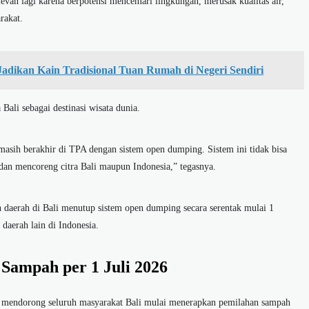
evan lagi karena berpotensi mencemari lingkungan, merusak kualitas air,
rakat.
Jadikan Kain Tradisional Tuan Rumah di Negeri Sendiri
 Bali sebagai destinasi wisata dunia.
masih berakhir di TPA dengan sistem open dumping. Sistem ini tidak bisa
 dan mencoreng citra Bali maupun Indonesia,” tegasnya.
daerah di Bali menutup sistem open dumping secara serentak mulai 1
daerah lain di Indonesia.
Sampah per 1 Juli 2026
 mendorong seluruh masyarakat Bali mulai menerapkan pemilahan sampah