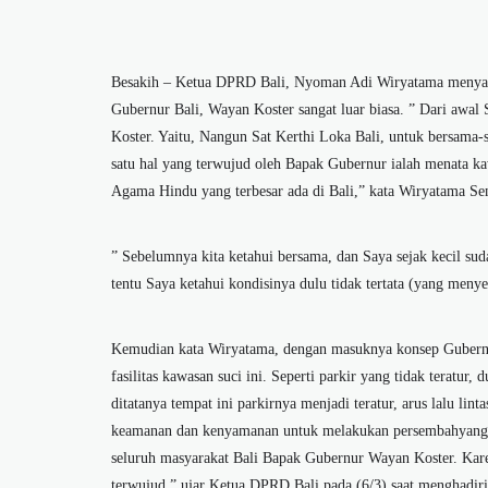
Besakih – Ketua DPRD Bali, Nyoman Adi Wiryatama menyat
Gubernur Bali, Wayan Koster sangat luar biasa. ” Dari aw
Koster. Yaitu, Nangun Sat Kerthi Loka Bali, untuk bersam
satu hal yang terwujud oleh Bapak Gubernur ialah menata k
Agama Hindu yang terbesar ada di Bali,” kata Wiryatama Sen
” Sebelumnya kita ketahui bersama, dan Saya sejak kecil s
tentu Saya ketahui kondisinya dulu tidak tertata (yang meny
Kemudian kata Wiryatama, dengan masuknya konsep Gubernu
fasilitas kawasan suci ini. Seperti parkir yang tidak teratur
ditatanya tempat ini parkirnya menjadi teratur, arus lalu li
keamanan dan kenyamanan untuk melakukan persembahyangan 
seluruh masyarakat Bali Bapak Gubernur Wayan Koster. Ka
terwujud,” ujar Ketua DPRD Bali pada (6/3) saat menghadir