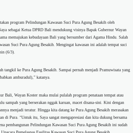
akan program Pelindungan Kawasan Suci Pura Agung Besakih oleh
al Saya sebagai Ketua DPRD Bali mendukung visinya Bapak Gubernur Wayan
a-sama memajukan kebudayaan Bali yang bersumber dari Agama Hindu. Salah
awasan Suci Pura Agung Besakih. Mengingat kawasan ini adalah tempat suci
in (6/3).
udah tangkil ke Pura Agung Besakih. Sampai pernah menjadi Pramuwisata yang
ebabkan amburadul),” katanya.
r Bali, Wayan Koster maka mulai pulalah program penataan tempat atau
, dulu sampah yang berserakan nggak karuan, macet disana-sini. Kini dengan
ntasnnya menjadi teratur. Hingga kita datang ke Pura Agung Besakih merasakan
di Pura. “Untuk itu, Saya sangat mengapresiasi dan kita dukung bersama
rena pembangunan Pelindungan Kawasan Suci Pura Agung Besakih ini sudah
i Upacara Pemelaspas Fasilitas Kawasan Suci Pura Agung Besakih.