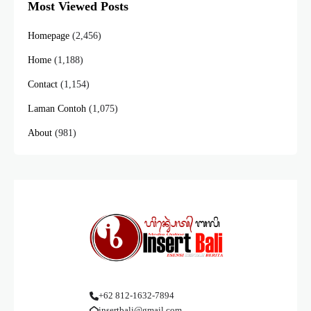
Most Viewed Posts
Homepage
(2,456)
Home
(1,188)
Contact
(1,154)
Laman Contoh
(1,075)
About
(981)
+62 812-1632-7894
insertbali@gmail.com