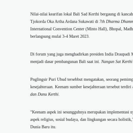
Nilai-nilai kearifan lokal Bali Sad Kerthi bergaung di kancah
Tjokorda Oka Artha Ardana Sukawati di
7th Dharma Dhamm
International Convention Center (Minto Hall), Bhopal, Madh
berlangsung mulai 3-4 Maret 2023.
Di forum yang juga menghadirkan presiden India Draupadi
menjadi dasar pembangunan Bali saat ini.
Nangun Sat Kerthi
Pnglingsir Puri Ubud tersebbut mengatakan, seorang pemi
kesejahteraan. Keenam sumber kesejahteraan tersebut terdiri 
dan Danu Kerthi
.
“Keenam aspek ini sesungguhnya merupakan implementasi n
aspek religius, sosial budaya, dan lingkungan secara holis
Dunia Baru itu.