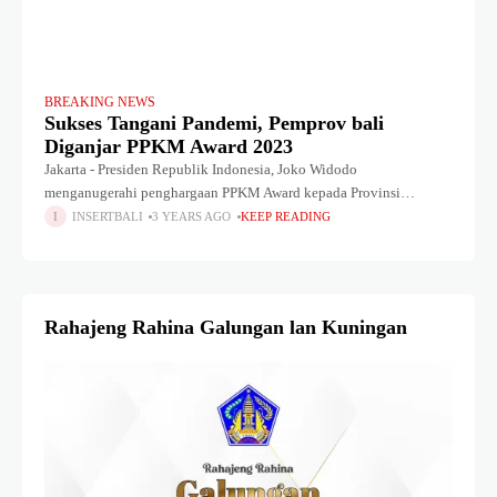
BREAKING NEWS
Sukses Tangani Pandemi, Pemprov bali
Diganjar PPKM Award 2023
Jakarta - Presiden Republik Indonesia, Joko Widodo
menganugerahi penghargaan PPKM Award kepada Provinsi
Berkinerja Terbaik. Dengan kategori Pengendalian Pandemi Covid-
INSERTBALI
3 YEARS AGO
KEEP READING
19. pemberian penghargaan berlangsung pada, Senin (20/3) di
Gedung Dhanapala Kemenkeu,
Rahajeng Rahina Galungan lan Kuningan