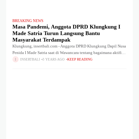
BREAKING NEWS
Masa Pandemi, Anggota DPRD Klungkung I
Made Satria Turun Langsung Bantu
Masyarakat Terdampak
Klungkung, insertbali.com - Anggota DPRD Klungkung Dapil Nusa
Penida I Made Satria saat di Wawancara tentang bagaimana aktifitas
selama masa Pandemi Covid-19 melanda. Ia menjelaskan Pandemi
INSERTBALI
3 YEARS AGO
KEEP READING
Covid-19 memang memberi dampak