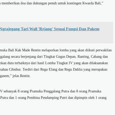
asa memberikan doa dan dukungan penuh untuk kontingen Kwarda Bali,”
Ngrajegang Tari Wali 'Rejang' Sesuai Fungsi Dan Pakem
muka Bali Kak Made Rentin melaporkan lomba yang akan diikuti perwakilan
alang secara berjenjang dari Tingkat Gugus Depan, Ranting, Cabang dan
mkan duta terbaiknya dari hasil Lomba Tingkat IV yang akan dilaksanakan
emahan Cibubur. Terdiri dari Regu Elang dan Regu Dahlia yang merupakan
asem,” jelas Rentin.
T-V sebanyak 8 orang Pramuka Penggalang Putra dan 8 orang Pramuka
Putra dan 1 orang Pembina Pendamping Putri dan dipimpin oleh 1 orang