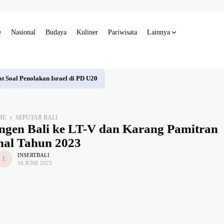
e
Nasional
Budaya
Kuliner
Pariwisata
Lainnya
t Soal Penolakan Israel di PD U20
ME
SEPUTAR BALI
ngen Bali ke LT-V dan Karang Pamitran
nal Tahun 2023
INSERTBALI
16 JUNE 2023