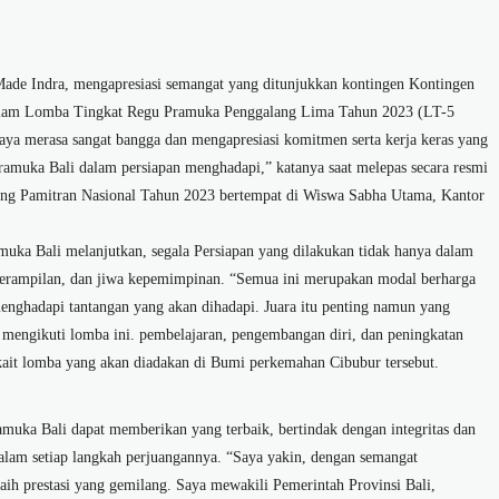
Made Indra, mengapresiasi semangat yang ditunjukkan kontingen Kontingen
dalam Lomba Tingkat Regu Pramuka Penggalang Lima Tahun 2023 (LT-5
ya merasa sangat bangga dan mengapresiasi komitmen serta kerja keras yang
ramuka Bali dalam persiapan menghadapi,” katanya saat melepas secara resmi
ang Pamitran Nasional Tahun 2023 bertempat di Wiswa Sabha Utama, Kantor
uka Bali melanjutkan, segala Persiapan yang dilakukan tidak hanya dalam
keterampilan, dan jiwa kepemimpinan. “Semua ini merupakan modal berharga
nghadapi tantangan yang akan dihadapi. Juara itu penting namun yang
 mengikuti lomba ini. pembelajaran, pengembangan diri, dan peningkatan
rkait lomba yang akan diadakan di Bumi perkemahan Cibubur tersebut.
muka Bali dapat memberikan yang terbaik, bertindak dengan integritas dan
dalam setiap langkah perjuangannya. “Saya yakin, dengan semangat
aih prestasi yang gemilang. Saya mewakili Pemerintah Provinsi Bali,