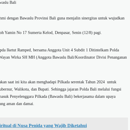
awaslu Bali
rahmi dengan Bawaslu Provinsi Bali guna menjalin sinergitas untuk wujudkan
f Moh Yamin No 17 Sumerta Kelod, Denpasar, Senin (12/8) pagi.
 Ipda Iketut Ramped, bersama Anggota Unit 4 Subdit 1 Ditintelkam Polda
h I Wayan Wirka SH MH (Anggota Bawaslu Bali/Koordinator Divisi Penanganan
.
akan saat ini kita akan menghadapi Pilkada serentak Tahun 2024 untuk
nur, Walikota, dan Bupati. Sehingga jajaran Polda Bali melalui fungsi
masuk Penyelenggara Pilkada (Bawaslu Bali) bekerjasama dalam upaya
yang aman dan damai.
iritual di Nusa Penida yang Wajib Diketahui