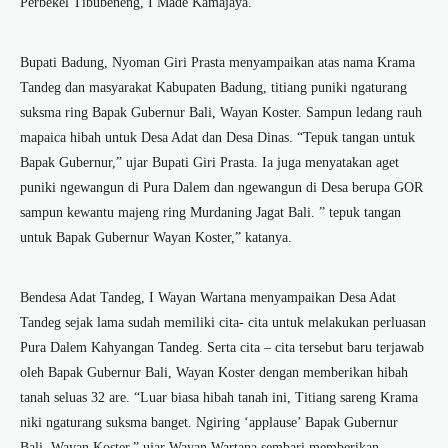
Perbekel Tibubeneng, I Made Kamajaya.
Bupati Badung, Nyoman Giri Prasta menyampaikan atas nama Krama
Tandeg dan masyarakat Kabupaten Badung, titiang puniki ngaturang
suksma ring Bapak Gubernur Bali, Wayan Koster. Sampun ledang rauh
mapaica hibah untuk Desa Adat dan Desa Dinas. “Tepuk tangan untuk
Bapak Gubernur,” ujar Bupati Giri Prasta. Ia juga menyatakan aget
puniki ngewangun di Pura Dalem dan ngewangun di Desa berupa GOR
sampun kewantu majeng ring Murdaning Jagat Bali. ” tepuk tangan
untuk Bapak Gubernur Wayan Koster,” katanya.
Bendesa Adat Tandeg, I Wayan Wartana menyampaikan Desa Adat
Tandeg sejak lama sudah memiliki cita- cita untuk melakukan perluasan
Pura Dalem Kahyangan Tandeg. Serta cita – cita tersebut baru terjawab
oleh Bapak Gubernur Bali, Wayan Koster dengan memberikan hibah
tanah seluas 32 are. “Luar biasa hibah tanah ini, Titiang sareng Krama
niki ngaturang suksma banget. Ngiring ‘applause’ Bapak Gubernur
Bali, Wayan Koster,” ujar Wayan Wartana sembari memberikan