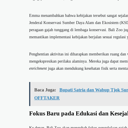
Emma menambahkan bahwa kebijakan tersebut sangat sejalan 
Jenderal Konservasi Sumber Daya Alam dan Ekosistem (KSD
peragaan gajah tunggang di lembaga konservasi. Bali Zoo jug
memastikan implementasi kebijakan berjalan sesuai regulasi 
Penghentian aktivitas ini diharapkan memberikan ruang dan wa
mengekspresikan perilaku alaminya. Mereka juga dapat memb
enrichment
juga akan mendukung kesehatan fisik serta mental
Baca Juga:
Bupati Satria dan Wabup Tjok Sur
OFFTAKER
Fokus Baru pada Edukasi dan Keseja
Ke depan, Bali Zoo akan mengubah fokus pengelolaan gajah 