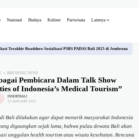
e
Nasional
Budaya
Kuliner
Pariwisata
Lainnya
asi Terakhir Roadshow Sosialisasi PSBS PADAS Bali 2025 di Jembrana
E
BREAKING NEWS
bagai Pembicara Dalam Talk Show
ies of Indonesia’s Medical Tourism”
INSERTBALI
23 JANUARY 2023
i Bali dilakukan agar dapat menarik masyarakat Indonesia
i yang digaungkan sejak lama, bahwa pulau dewata Bali akan
asi unggulan health tourism atau wisata kesehatan. Rencana