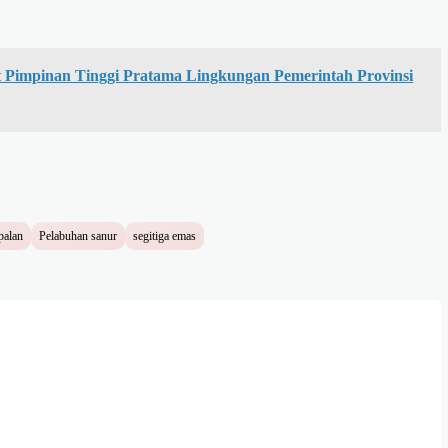
at Pimpinan Tinggi Pratama Lingkungan Pemerintah Provinsi
palan
Pelabuhan sanur
segitiga emas