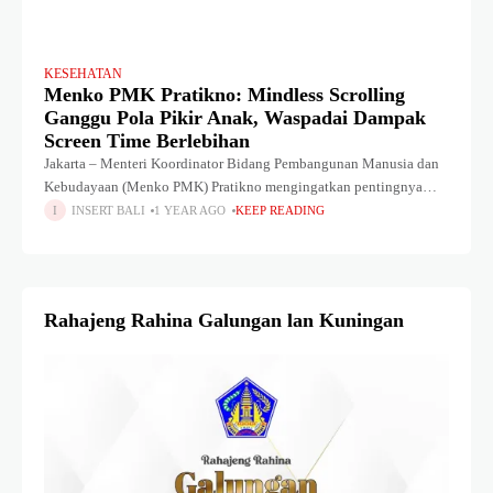
KESEHATAN
Menko PMK Pratikno: Mindless Scrolling
Ganggu Pola Pikir Anak, Waspadai Dampak
Screen Time Berlebihan
Jakarta – Menteri Koordinator Bidang Pembangunan Manusia dan
Kebudayaan (Menko PMK) Pratikno mengingatkan pentingnya
mengontrol waktu anak dalam menggunakan gawai, khususnya
INSERT BALI
1 YEAR AGO
KEEP READING
terhadap kebiasaan mindless scrolling atau menggulir layar tanpa
tujuan
Rahajeng Rahina Galungan lan Kuningan