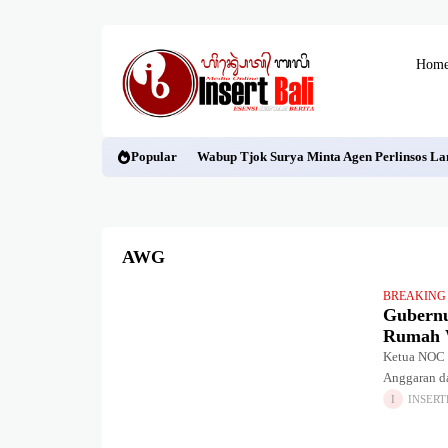
Hom
Popular
Wabup Tjok Surya Minta Agen Perlinsos La
AWG
BREAKING
Gubernu
Rumah 
Ketua NOC 
Anggaran da
menyudutka
INSERT