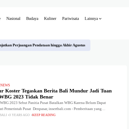
e
Nasional
Budaya
Kuliner
Pariwisata
Lainnya
njutkan Perjuangan Pendataan hingga Akhir Agustus
 NEWS
r Koster Tegaskan Berita Bali Mundur Jadi Tuan
WBG 2023 Tidak Benar
WBG 2023 Sebut Panitia Pusat Batalkan WBG Karena Belum Dapat
ri Pemerintah Pusat Denpasar, insertbali.com - Pemberitaan yang
n Bali mundur sebagai tuan rumah World Beach Games
BALI
3 YEARS AGO
KEEP READING