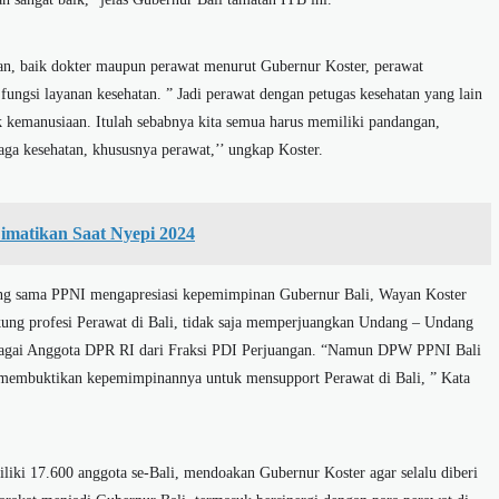
tan, baik dokter maupun perawat menurut Gubernur Koster, perawat
ngsi layanan kesehatan. ” Jadi perawat dengan petugas kesehatan yang lain
k kemanusiaan. Itulah sebabnya kita semua harus memiliki pandangan,
naga kesehatan, khususnya perawat,’’ ungkap Koster.
imatikan Saat Nyepi 2024
ng sama PPNI mengapresiasi kepemimpinan Gubernur Bali, Wayan Koster
ng profesi Perawat di Bali, tidak saja memperjuangkan Undang – Undang
bagai Anggota DPR RI dari Fraksi PDI Perjuangan. “Namun DPW PPNI Bali
 membuktikan kepemimpinannya untuk mensupport Perawat di Bali, ” Kata
ki 17.600 anggota se-Bali, mendoakan Gubernur Koster agar selalu diberi