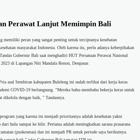
an Perawat Lanjut Memimpin Bali
 memiliki peran yang sangat penting untuk terciptanya kesehatan
kesehatan masyarakat Indonesia. Oleh karena itu, perlu adanya keberpihakan
” Tandas Gubernur Bali saat menghadiri HUT Persatuan Perawat Nasional
l 2023 di Lapangan Niti Mandala Renon, Denpasar.
ia asal Sembiran kabupaten Buleleng ini sudah terlihat dari kerja keras
pandemi COVID-19 berlangsung. “Mereka bahu-membahu bekerja keras untuk
 dikelola dengan baik, ” Tandasnya.
u program yang karena itu menjadi prioritasnya adalah kesehatan yakni
dari hulu sampai ke hilir. Pertama adalah meningkatkan sarana prasarana
ecamatan (puskesmas) dan ini menjadi PR untuk periode saya berikutnya.
h sangat baik,” jelas Gubernur Bali tamatan ITB ini.