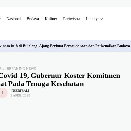
e
Nasional
Budaya
Kuliner
Pariwisata
Lainnya
inam ke-8 di Buleleng: Ajang Perkuat Persaudaraan dan Perkenalkan Budaya
E
BREAKING NEWS
 Covid-19, Gubernur Koster Komitmen
at Pada Tenaga Kesehatan
INSERTBALI
9 APRIL 2023