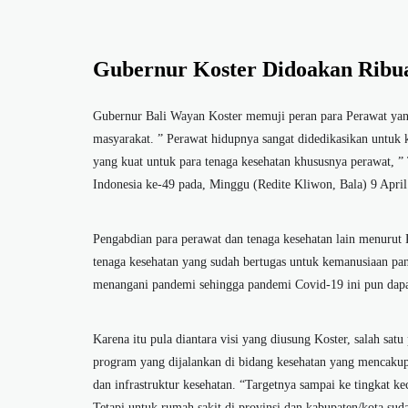
Gubernur Koster Didoakan Ribu
Gubernur Bali Wayan Koster memuji peran para Perawat yang
masyarakat. ” Perawat hidupnya sangat didedikasikan untuk 
yang kuat untuk para tenaga kesehatan khususnya perawat, 
Indonesia ke-49 pada, Minggu (Redite Kliwon, Bala) 9 Apri
Pengabdian para perawat dan tenaga kesehatan lain menurut Pr
tenaga kesehatan yang sudah bertugas untuk kemanusiaan 
menangani pandemi sehingga pandemi Covid-19 ini pun dapat
Karena itu pula diantara visi yang diusung Koster, salah sat
program yang dijalankan di bidang kesehatan yang mencakup 
dan infrastruktur kesehatan. “Targetnya sampai ke tingkat k
Tetapi untuk rumah sakit di provinsi dan kabupaten/kota suda