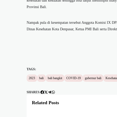
kesehatan dan kekuatan sehingga bisa lanjut memimpin masya
Provinsi Bali.
Nampak pula di kesempatan tersebut Anggota Komisi IX DPR
Dinas Kesehatan Kota Denpasar, Ketua PMI Bali serta Direkt
TAGS:
2023
bali
bali bangkit
COVID-19
gubernur bali
Kesehata
SHARES:
Related Posts