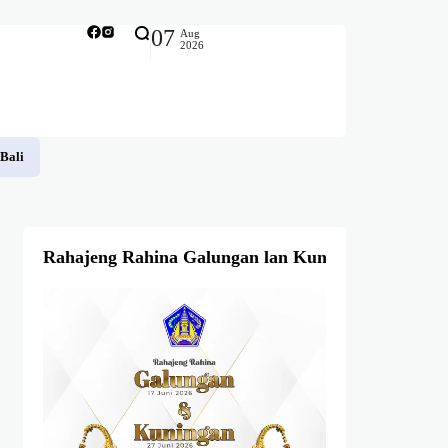
07
Aug
2026
 Bali
Rahajeng Rahina Galungan lan Kuningan