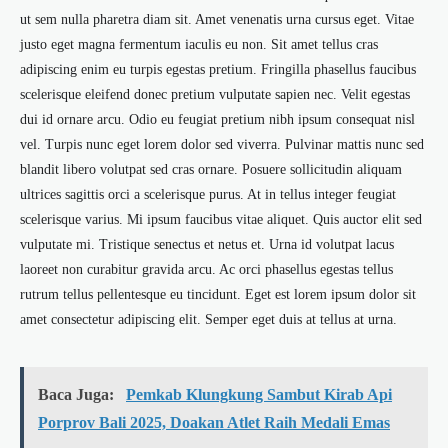
ut sem nulla pharetra diam sit. Amet venenatis urna cursus eget. Vitae
justo eget magna fermentum iaculis eu non. Sit amet tellus cras
adipiscing enim eu turpis egestas pretium. Fringilla phasellus faucibus
scelerisque eleifend donec pretium vulputate sapien nec. Velit egestas
dui id ornare arcu. Odio eu feugiat pretium nibh ipsum consequat nisl
vel. Turpis nunc eget lorem dolor sed viverra. Pulvinar mattis nunc sed
blandit libero volutpat sed cras ornare. Posuere sollicitudin aliquam
ultrices sagittis orci a scelerisque purus. At in tellus integer feugiat
scelerisque varius. Mi ipsum faucibus vitae aliquet. Quis auctor elit sed
vulputate mi. Tristique senectus et netus et. Urna id volutpat lacus
laoreet non curabitur gravida arcu. Ac orci phasellus egestas tellus
rutrum tellus pellentesque eu tincidunt. Eget est lorem ipsum dolor sit
amet consectetur adipiscing elit. Semper eget duis at tellus at urna.
Baca Juga:
Pemkab Klungkung Sambut Kirab Api
Porprov Bali 2025, Doakan Atlet Raih Medali Emas