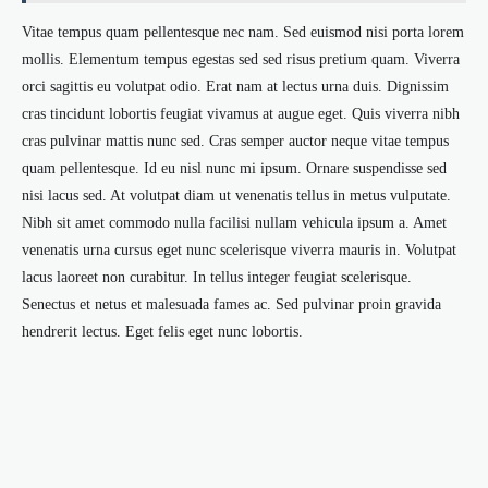
Vitae tempus quam pellentesque nec nam. Sed euismod nisi porta lorem
mollis. Elementum tempus egestas sed sed risus pretium quam. Viverra
orci sagittis eu volutpat odio. Erat nam at lectus urna duis. Dignissim
cras tincidunt lobortis feugiat vivamus at augue eget. Quis viverra nibh
cras pulvinar mattis nunc sed. Cras semper auctor neque vitae tempus
quam pellentesque. Id eu nisl nunc mi ipsum. Ornare suspendisse sed
nisi lacus sed. At volutpat diam ut venenatis tellus in metus vulputate.
Nibh sit amet commodo nulla facilisi nullam vehicula ipsum a. Amet
venenatis urna cursus eget nunc scelerisque viverra mauris in. Volutpat
lacus laoreet non curabitur. In tellus integer feugiat scelerisque.
Senectus et netus et malesuada fames ac. Sed pulvinar proin gravida
hendrerit lectus. Eget felis eget nunc lobortis.