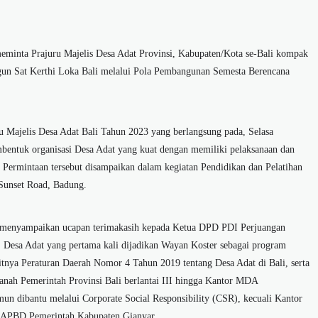
minta Prajuru Majelis Desa Adat Provinsi, Kabupaten/Kota se-Bali kompak
ngun Sat Kerthi Loka Bali melalui Pola Pembangunan Semesta Berencana
ru Majelis Desa Adat Bali Tahun 2023 yang berlangsung pada, Selasa
entuk organisasi Desa Adat yang kuat dengan memiliki pelaksanaan dan
. Permintaan tersebut disampaikan dalam kegiatan Pendidikan dan Pelatihan
, Sunset Road, Badung.
li menyampaikan ucapan terimakasih kepada Ketua DPD PDI Perjuangan
i, Desa Adat yang pertama kali dijadikan Wayan Koster sebagai program
itnya Peraturan Daerah Nomor 4 Tahun 2019 tentang Desa Adat di Bali, serta
anah Pemerintah Provinsi Bali berlantai III hingga Kantor MDA
n dibantu melalui Corporate Social Responsibility (CSR), kecuali Kantor
APBD Pemerintah Kabupaten Gianyar.