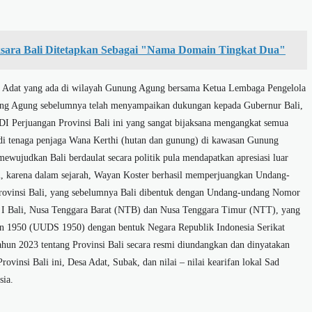
sara Bali Ditetapkan Sebagai "Nama Domain Tingkat Dua"
sa Adat yang ada di wilayah Gunung Agung bersama Ketua Lembaga Pengelola
g Agung sebelumnya telah menyampaikan dukungan kepada Gubernur Bali,
DI Perjuangan Provinsi Bali ini yang sangat bijaksana mengangkat semua
 tenaga penjaga Wana Kerthi (hutan dan gunung) di kawasan Gunung
wujudkan Bali berdaulat secara politik pula mendapatkan apresiasi luar
i, karena dalam sejarah, Wayan Koster berhasil memperjuangkan Undang-
rovinsi Bali, yang sebelumnya Bali dibentuk dengan Undang-undang Nomor
 I Bali, Nusa Tenggara Barat (NTB) dan Nusa Tenggara Timur (NTT), yang
n 1950 (UUDS 1950) dengan bentuk Negara Republik Indonesia Serikat
un 2023 tentang Provinsi Bali secara resmi diundangkan dan dinyatakan
insi Bali ini, Desa Adat, Subak, dan nilai – nilai kearifan lokal Sad
sia.