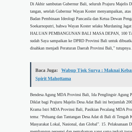
Di Akhir sambutan Gubernur Bali, seluruh Prajuru Majelis D
tangan, setelah Gubernur Wayan Koster menyampaikan, atas
Badan Pembinaan Ideologi Pancasila dan Ketua Dewan Pengar
Soekarnoputri, bahwa Wayan Koster selaku Murdaning Jagat
HALUAN PEMBANGUNAN BALI MASA DEPAN, 100 TAHUN B
sudah Saya sampaikan ke DPRD Provinsi Bali untuk dibuatka
disahkan menjadi Peraturan Daerah Provinsi Bali,” tutupnya
Baca Juga:
Wabup Tjok Surya : Maknai Keba
Spirit Mahottama
Bendesa Agung MDA Provinsi Bali, Ida Penglingsir Agung P
Diklat bagi Prajuru Majelis Desa Adat Bali ini berjumlah 20
Krama Istri MDA Provinsi Bali, Pasikian Pecalang MDA Pro
tema: “Peluang dan Tantangan Desa Adat di Bali di Tengah
Masyarakat Lokal, Nasional, dan Global”. 15. Pelaksanaan Di
membangun persepsi dan pemahaman yang sama terkait tugas,