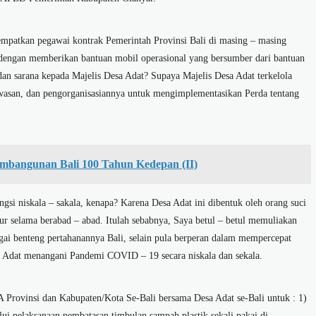
mpatkan pegawai kontrak Pemerintah Provinsi Bali di masing – masing
dengan memberikan bantuan mobil operasional yang bersumber dari bantuan
n sarana kepada Majelis Desa Adat? Supaya Majelis Desa Adat terkelola
wasan, dan pengorganisasiannya untuk mengimplementasikan Perda tentang
mbangunan Bali 100 Tahun Kedepan (II)
i niskala – sakala, kenapa? Karena Desa Adat ini dibentuk oleh orang suci
ur selama berabad – abad. Itulah sebabnya, Saya betul – betul memuliakan
agai benteng pertahanannya Bali, selain pula berperan dalam mempercepat
esa Adat menangani Pandemi COVID – 19 secara niskala dan sekala.
Provinsi dan Kabupaten/Kota Se-Bali bersama Desa Adat se-Bali untuk : 1)
i pelaksanaan pembatasan timbulan sampah plastik sekali pakai di