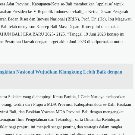
esa Adat Provinsi, Kabupaten/Kota se-Bali memberikan ‘applause’ tepuk
 arahan Presiden ke-V Republik Indonesia sekaligus Ketua Dewan Pengarah
ah Badan Riset dan Inovasi Nasional (BRIN), Prof. Dr. (Hc), Ibu Megawati
 Bali telah menyusun Konsep Bali Masa Depan. Konsep ini dinamakan:
ALI ERA BARU 2025- 2125. “Tanggal 19 Juni 2023 konsep ini
n Peraturan Daerah dengan target akhir Juni 2023 diparipurnakan untuk
.
ngkitan Nasional Wujudkan Klungkung Lebih Baik dengan
utra Sukahet yang didampingi Ketua Panitia, I Gede Nurjaya melaporkan
0 orang, terdiri dari Prajuru MDA Provinsi, Kabupaten/Kota se-Bali, Pasikian
vinsi Bali, dan Pasikian Yowana MDA Provinsi Bali dengan mengangkat
 Kemajuan Ilmu Pengetahuan dan Teknologi, serta Dinamika Kehidupan
klat bagi prajuru ini menjadi sangat penting dan strategis dalam rangka
 fungsi, dan wewenang masing-masing, sekaligus agar para prajuru baik