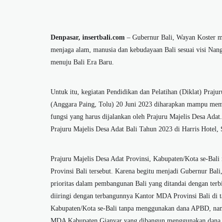
Denpasar, insertbali.com
– Gubernur Bali, Wayan Koster me
menjaga alam, manusia dan kebudayaan Bali sesuai visi Na
menuju Bali Era Baru.
Untuk itu, kegiatan Pendidikan dan Pelatihan (Diklat) Praju
(Anggara Paing, Tolu) 20 Juni 2023 diharapkan mampu memb
fungsi yang harus dijalankan oleh Prajuru Majelis Desa Adat
Prajuru Majelis Desa Adat Bali Tahun 2023 di Harris Hotel
Prajuru Majelis Desa Adat Provinsi, Kabupaten/Kota se-Ba
Provinsi Bali tersebut. Karena begitu menjadi Gubernur Bal
prioritas dalam pembangunan Bali yang ditandai dengan terb
diiringi dengan terbangunnya Kantor MDA Provinsi Bali di t
Kabupaten/Kota se-Bali tanpa menggunakan dana APBD, namu
MDA Kabupaten Gianyar yang dibangun menggunakan dana 