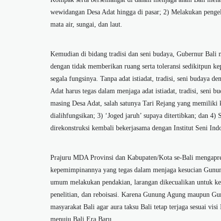
wewidangan Desa Adat hingga di pasar; 2) Melakukan penge
mata air, sungai, dan laut.
Kemudian di bidang tradisi dan seni budaya, Gubernur Bali 
dengan tidak memberikan ruang serta toleransi sedikitpun 
segala fungsinya. Tanpa adat istiadat, tradisi, seni budaya d
Adat harus tegas dalam menjaga adat istiadat, tradisi, seni b
masing Desa Adat, salah satunya Tari Rejang yang memiliki k
dialihfungsikan; 3) ‘Joged jaruh’ supaya ditertibkan; dan 4)
direkonstruksi kembali bekerjasama dengan Institut Seni Ind
Prajuru MDA Provinsi dan Kabupaten/Kota se-Bali mengapres
kepemimpinannya yang tegas dalam menjaga kesucian Gunu
umum melakukan pendakian, larangan dikecualikan untuk kep
penelitian, dan reboisasi. Karena Gunung Agung maupun Gunu
masyarakat Bali agar aura taksu Bali tetap terjaga sesuai 
menuju Bali Era Baru.