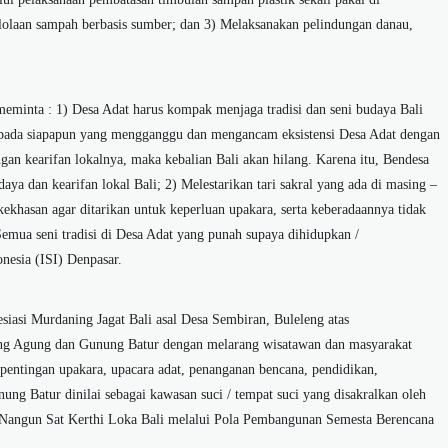
lolaan sampah berbasis sumber; dan 3) Melaksanakan pelindungan danau,
meminta : 1) Desa Adat harus kompak menjaga tradisi dan seni budaya Bali
kepada siapapun yang mengganggu dan mengancam eksistensi Desa Adat dengan
engan kearifan lokalnya, maka kebalian Bali akan hilang. Karena itu, Bendesa
udaya dan kearifan lokal Bali; 2) Melestarikan tari sakral yang ada di masing –
ekhasan agar ditarikan untuk keperluan upakara, serta keberadaannya tidak
 Semua seni tradisi di Desa Adat yang punah supaya dihidupkan /
onesia (ISI) Denpasar.
iasi Murdaning Jagat Bali asal Desa Sembiran, Buleleng atas
ng Agung dan Gunung Batur dengan melarang wisatawan dan masyarakat
entingan upakara, upacara adat, penanganan bencana, pendidikan,
ng Batur dinilai sebagai kawasan suci / tempat suci yang disakralkan oleh
visi Nangun Sat Kerthi Loka Bali melalui Pola Pembangunan Semesta Berencana