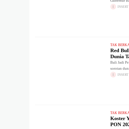
Gubernur Ba
Sensus Eko
INSERT
TAK BERK
Red Bull
Dunia T
Bali Jadi P
sorotan dun
Diving Worl
INSERT
TAK BERK
Koster 
PON 20