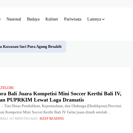
e
Nasional
Budaya
Kuliner
Pariwisata
Lainnya
a Kawasan Suci Pura Agung Besakih
ATEGORI
ra Bali Juara Kompetisi Mini Soccer Kerthi Bali IV,
kan PUPRKIM Lewat Laga Dramatis
 Tim Dinas Pendidikan, Kepemudaan, dan Olahraga (Disdikpora) Provinsi
rai Kompetisi Mini Soccer Kerthi Bali IV. Gelar juara diraih setelah
 mengalahkan Tim Dinas Pekerjaan Umum, Penataan Ruang,
 BALI
13 MINUTES AGO
KEEP READING