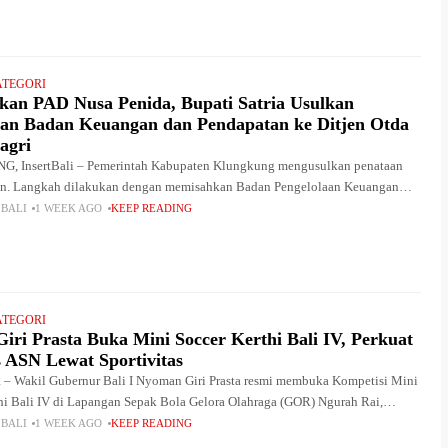
ATEGORI
kan PAD Nusa Penida, Bupati Satria Usulkan
an Badan Keuangan dan Pendapatan ke Ditjen Otda
agri
 InsertBali – Pemerintah Kabupaten Klungkung mengusulkan penataan
n. Langkah dilakukan dengan memisahkan Badan Pengelolaan Keuangan
tan Daerah (BPKPD) menjadi dua instansi terpisah. Langkah ini diambil
 BALI
1 WEEK AGO
KEEP READING
ptimalkan potensi
ATEGORI
iri Prasta Buka Mini Soccer Kerthi Bali IV, Perkuat
s ASN Lewat Sportivitas
 Wakil Gubernur Bali I Nyoman Giri Prasta resmi membuka Kompetisi Mini
hi Bali IV di Lapangan Sepak Bola Gelora Olahraga (GOR) Ngurah Rai,
enin (27/7/2026). Turnamen
 BALI
1 WEEK AGO
KEEP READING