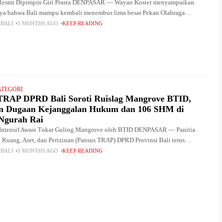
Resmi Dipimpin Giri Prasta DENPASAR — Wayan Koster menyampaikan
ya bahwa Bali mampu kembali menembus lima besar Pekan Olahraga
PON) di bawah kepemimpinan baru KONI Bali. Hal
 BALI
3 MONTHS AGO
KEEP READING
ATEGORI
TRAP DPRD Bali Soroti Ruislag Mangrove BTID,
n Dugaan Kejanggalan Hukum dan 106 SHM di
Ngurah Rai
Intensif Awasi Tukar Guling Mangrove oleh BTID DENPASAR — Panitia
 Ruang, Aset, dan Perizinan (Pansus TRAP) DPRD Provinsi Bali terus
roses tukar guling (ruislag) lahan
 BALI
3 MONTHS AGO
KEEP READING