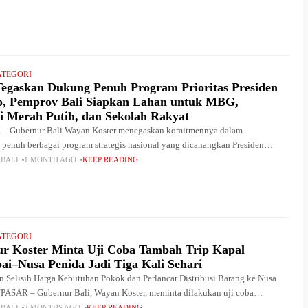
ATEGORI
Tegaskan Dukung Penuh Program Prioritas Presiden
, Pemprov Bali Siapkan Lahan untuk MBG,
i Merah Putih, dan Sekolah Rakyat
 Gubernur Bali Wayan Koster menegaskan komitmennya dalam
enuh berbagai program strategis nasional yang dicanangkan Presiden
donesia Prabowo Subianto. Dukungan tersebut tidak hanya disampaikan
 BALI
1 MONTH AGO
KEEP READING
uk pernyataan
ATEGORI
r Koster Minta Uji Coba Tambah Trip Kapal
ai–Nusa Penida Jadi Tiga Kali Sehari
 Selisih Harga Kebutuhan Pokok dan Perlancar Distribusi Barang ke Nusa
PASAR – Gubernur Bali, Wayan Koster, meminta dilakukan uji coba
frekuensi pelayaran lintas Padangbai–Nusa Penida dari
 BALI
2 MONTHS AGO
KEEP READING