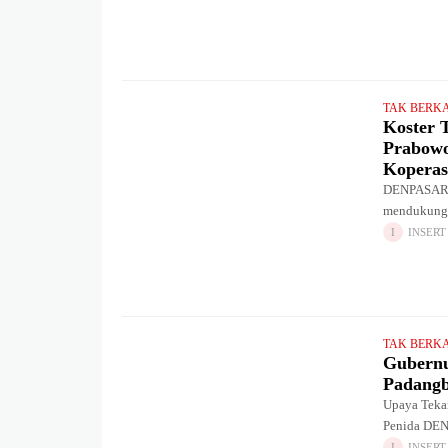
TAK BERK
Koster 
Prabowo
Koperas
DENPASAR –
mendukung p
Republik In
INSERT
dalam bent
TAK BERK
Gubernu
Padangb
Upaya Tekan
Penida DEN
penambahan 
INSERT