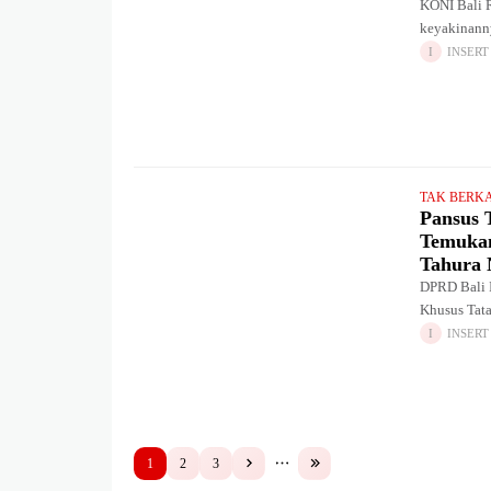
KONI Bali 
keyakinann
Nasional (
INSERT
TAK BERK
Pansus 
Temuka
Tahura 
DPRD Bali 
Khusus Tata
menyoroti p
INSERT
1
2
3