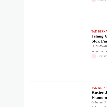
TAK BERK
Jelang 
Stok Pa
DENPASAR –
kebutuhan 
kondisi ama
INSERT
TAK BERK
Koster 
Ekonom
Gubernur B