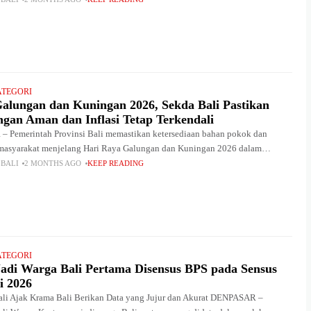
ATEGORI
Galungan dan Kuningan 2026, Sekda Bali Pastikan
ngan Aman dan Inflasi Tetap Terkendali
 Pemerintah Provinsi Bali memastikan ketersediaan bahan pokok dan
masyarakat menjelang Hari Raya Galungan dan Kuningan 2026 dalam
n. Untuk menjaga stabilitas pasokan dan harga kebutuhan pokok,
 BALI
2 MONTHS AGO
KEEP READING
ATEGORI
Jadi Warga Bali Pertama Disensus BPS pada Sensus
i 2026
ali Ajak Krama Bali Berikan Data yang Jujur dan Akurat DENPASAR –