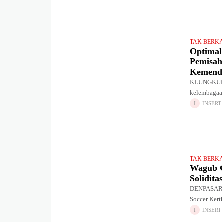
TAK BERK
Optimal
Pemisah
Kemend
KLUNGKUNG,
kelembagaa
dan Pendapa
INSERT
guna mengo
TAK BERK
Wagub G
Solidita
DENPASAR –
Soccer Kert
Denpasar, S
INSERT