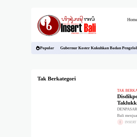
Hom
Popular
Gubernur Koster Kukuhkan Badan Pengelol
Tak Berkategori
TAK BERK
Disdikpo
Takluk
DENPASAR –
Bali menjua
Disdikpora
INSERT