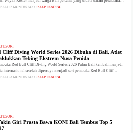
li Wayan Koster menjadi warga Bali pertama yang didata dalam pelaksanaan
nomi 2026 oleh Badan
 BALI
2 MONTHS AGO
KEEP READING
ATEGORI
 Cliff Diving World Series 2026 Dibuka di Bali, Atlet
aklukkan Tebing Ekstrem Nusa Penida
embuka Red Bull Cliff Diving World Series 2026 Pulau Bali kembali menjadi
ia internasional setelah dipercaya menjadi seri pembuka Red Bull Cliff
d Series 2026 yang
 BALI
3 MONTHS AGO
KEEP READING
ATEGORI
Yakin Giri Prasta Bawa KONI Bali Tembus Top 5
27