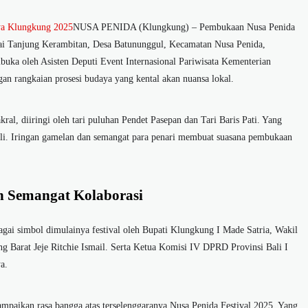
ya Klungkung 2025
NUSA PENIDA (Klungkung) – Pembukaan Nusa Penida
ntai Tanjung Kerambitan, Desa Batununggul, Kecamatan Nusa Penida,
buka oleh Asisten Deputi Event Internasional Pariwisata Kementerian
an rangkaian prosesi budaya yang kental akan nuansa lokal.
al, diiringi oleh tari puluhan Pendet Pasepan dan Tari Baris Pati. Yang
ali. Iringan gamelan dan semangat para penari membuat suasana pembukaan
 Semangat Kolaborasi
gai simbol dimulainya festival oleh Bupati Klungkung I Made Satria, Wakil
 Barat Jeje Ritchie Ismail. Serta Ketua Komisi IV DPRD Provinsi Bali I
a.
paikan rasa bangga atas terselenggaranya Nusa Penida Festival 2025. Yang