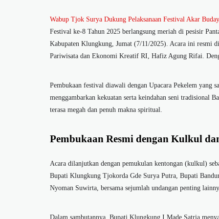
Wabup Tjok Surya Dukung Pelaksanaan Festival Akar Buda
Festival ke-8 Tahun 2025 berlangsung meriah di pesisir Pa
Kabupaten Klungkung, Jumat (7/11/2025). Acara ini resmi di
Pariwisata dan Ekonomi Kreatif RI, Hafiz Agung Rifai. Deng
Pembukaan festival diawali dengan Upacara Pekelem yang sakr
menggambarkan kekuatan serta keindahan seni tradisional B
terasa megah dan penuh makna spiritual.
Pembukaan Resmi dengan Kulkul dan
Acara dilanjutkan dengan pemukulan kentongan (kulkul) seba
Bupati Klungkung Tjokorda Gde Surya Putra, Bupati Bandung
Nyoman Suwirta, bersama sejumlah undangan penting lainny
Dalam sambutannya, Bupati Klungkung I Made Satria menyam