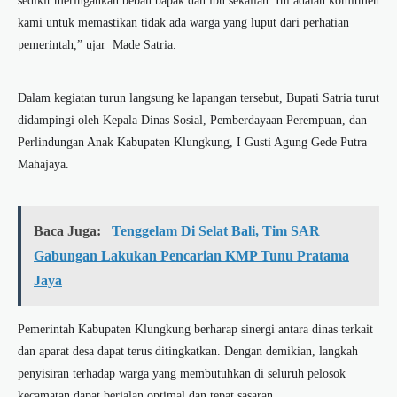
sedikit meringankan beban bapak dan ibu sekalian. Ini adalah komitmen
kami untuk memastikan tidak ada warga yang luput dari perhatian
pemerintah,” ujar Made Satria.
Dalam kegiatan turun langsung ke lapangan tersebut, Bupati Satria turut
didampingi oleh Kepala Dinas Sosial, Pemberdayaan Perempuan, dan
Perlindungan Anak Kabupaten Klungkung, I Gusti Agung Gede Putra
Mahajaya.
Baca Juga:
Tenggelam Di Selat Bali, Tim SAR
Gabungan Lakukan Pencarian KMP Tunu Pratama
Jaya
Pemerintah Kabupaten Klungkung berharap sinergi antara dinas terkait
dan aparat desa dapat terus ditingkatkan. Dengan demikian, langkah
penyisiran terhadap warga yang membutuhkan di seluruh pelosok
kecamatan dapat berjalan optimal dan tepat sasaran.