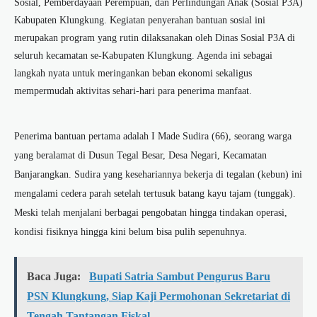
Sosial, Pemberdayaan Perempuan, dan Perlindungan Anak (Sosial P3A)
Kabupaten Klungkung. Kegiatan penyerahan bantuan sosial ini
merupakan program yang rutin dilaksanakan oleh Dinas Sosial P3A di
seluruh kecamatan se-Kabupaten Klungkung. Agenda ini sebagai
langkah nyata untuk meringankan beban ekonomi sekaligus
mempermudah aktivitas sehari-hari para penerima manfaat.
Penerima bantuan pertama adalah I Made Sudira (66), seorang warga
yang beralamat di Dusun Tegal Besar, Desa Negari, Kecamatan
Banjarangkan. Sudira yang kesehariannya bekerja di tegalan (kebun) ini
mengalami cedera parah setelah tertusuk batang kayu tajam (tunggak).
Meski telah menjalani berbagai pengobatan hingga tindakan operasi,
kondisi fisiknya hingga kini belum bisa pulih sepenuhnya.
Baca Juga:
Bupati Satria Sambut Pengurus Baru
PSN Klungkung, Siap Kaji Permohonan Sekretariat di
Tengah Tantangan Fiskal