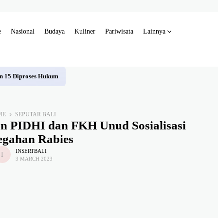
e
Nasional
Budaya
Kuliner
Pariwisata
Lainnya
an 15 Diproses Hukum
ME
SEPUTAR BALI
n PIDHI dan FKH Unud Sosialisasi
egahan Rabies
INSERTBALI
3 MARCH 2023