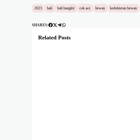
2023
bali
bali bangkit
cok ace
hewan
kedokteran hewan
SHARES:
Related Posts