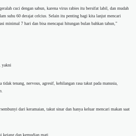
geralah cuci dengan sabun, karena virus rabies itu bersifat labil, dan mudah
m suhu 60 derajat celcius. Selain itu penting bagi kita lanjut mencari
si minimal 7 hari dan bisa mencapai hitungan bulan bahkan tahun,”
, yakni
ia tidak tenang, nervous, agresif, kehilangan rasa takut pada manusia,
n.
rsembunyi dari keramaian, takut sinar dan hanya keluar mencari makan saat
mi kejang dan kemudian mati.