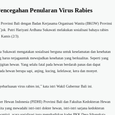
Pencegahan Penularan Virus Rabies
Provinsi Bali dengan Badan Kerjasama Organisasi Wanita (BKOW) Provinsi
k. Putri Hariyani Ardhana Sukawati melakukan sosialisasi bahaya rabies
 Kamis (2/3).
 Sukawati mengatakan sosialisasi berguna untuk keselamatan dan kesehatan
g harus terjagauntuk mewujudkan kesehatan yang berkualitas. Seperti yang
igitan hewan. Yang selalu fatal pada hewan berdarah panas dan dapat
pada hewan berupa sapi, anjing, kucing, kelelawar, kera dan monyet.
arluasan virus rabies ini,” kata istri Wakil Gubernur Bali ini.
ter Hewan Indonesia (PIDHI) Provinsi Bali dan Fakultas Kedokteran Hewan
 yang mewadahi istri-istri dokter hewan, istri-istri sarjana kedokteran
anita), acara sosialisasi juga menghadirkan kader PKK Desa Sibangkaja.