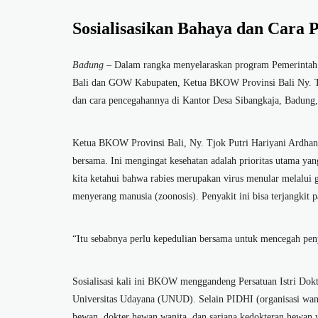
Sosialisasikan Bahaya dan Cara 
Badung
– Dalam rangka menyelaraskan program Pemerintah 
Bali dan GOW Kabupaten, Ketua BKOW Provinsi Bali Ny. Tjo
dan cara pencegahannya di Kantor Desa Sibangkaja, Badung,
Ketua BKOW Provinsi Bali, Ny. Tjok Putri Hariyani Ardhana
bersama. Ini mengingat kesehatan adalah prioritas utama yan
kita ketahui bahwa rabies merupakan virus menular melalui g
menyerang manusia (zoonosis). Penyakit ini bisa terjangkit 
“Itu sebabnya perlu kepedulian bersama untuk mencegah penyeb
Sosialisasi kali ini BKOW menggandeng Persatuan Istri Dok
Universitas Udayana (UNUD). Selain PIDHI (organisasi wanita
hewan, dokter hewan wanita, dan sarjana kedokteran hewan w