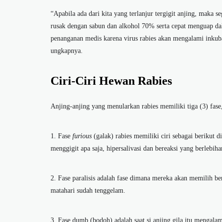
“Apabila ada dari kita yang terlanjur tergigit anjing, maka se
rusak dengan sabun dan alkohol 70% serta cepat menguap dala
penanganan medis karena virus rabies akan mengalami inkuba
ungkapnya.
Ciri-Ciri Hewan Rabies
Anjing-anjing yang menularkan rabies memiliki tiga (3) fase
1. Fase
furious
(galak) rabies memiliki ciri sebagai berikut d
menggigit apa saja, hipersalivasi dan bereaksi yang berlebiha
2. Fase paralisis adalah fase dimana mereka akan memilih be
matahari sudah tenggelam.
3. Fase dumb (bodoh) adalah saat si anjing gila itu mengala