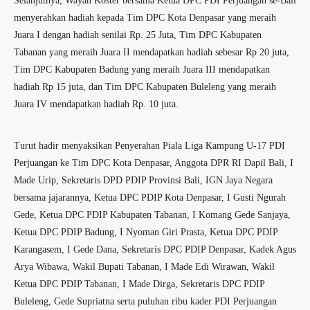
Selanjutnya, Wayan Koster bersama Ketua DPC PDI Perjuangan se-Bali
menyerahkan hadiah kepada Tim DPC Kota Denpasar yang meraih
Juara I dengan hadiah senilai Rp. 25 Juta, Tim DPC Kabupaten
Tabanan yang meraih Juara II mendapatkan hadiah sebesar Rp 20 juta,
Tim DPC Kabupaten Badung yang meraih Juara III mendapatkan
hadiah Rp 15 juta, dan Tim DPC Kabupaten Buleleng yang meraih
Juara IV mendapatkan hadiah Rp. 10 juta.
Turut hadir menyaksikan Penyerahan Piala Liga Kampung U-17 PDI
Perjuangan ke Tim DPC Kota Denpasar, Anggota DPR RI Dapil Bali, I
Made Urip, Sekretaris DPD PDIP Provinsi Bali, IGN Jaya Negara
bersama jajarannya, Ketua DPC PDIP Kota Denpasar, I Gusti Ngurah
Gede, Ketua DPC PDIP Kabupaten Tabanan, I Komang Gede Sanjaya,
Ketua DPC PDIP Badung, I Nyoman Giri Prasta, Ketua DPC PDIP
Karangasem, I Gede Dana, Sekretaris DPC PDIP Denpasar, Kadek Agus
Arya Wibawa, Wakil Bupati Tabanan, I Made Edi Wirawan, Wakil
Ketua DPC PDIP Tabanan, I Made Dirga, Sekretaris DPC PDIP
Buleleng, Gede Supriatna serta puluhan ribu kader PDI Perjuangan