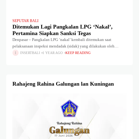
SEPUTAR BALI
Ditemukan Lagi Pangkalan LPG ‘Nakal’,
Pertamina Siapkan Sanksi Tegas
Denpasar – Pangkalan LPG ‘nakal’ kembali ditemukan saat
pelaksanaan inspeksi mendadak (sidak) yang dilakukan oleh
Pemerintah Provinsi Bali bekerja sama dengan Pertamina dan
INSERTBALI
1 YEAR AGO
KEEP READING
Hiswana Migas di Denpasar, Senin (3/3). Koordinator
Rahajeng Rahina Galungan lan Kuningan