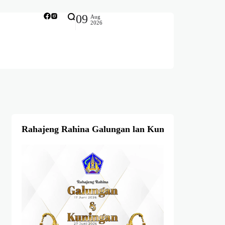
09
Aug
2026
Rahajeng Rahina Galungan lan Kuningan