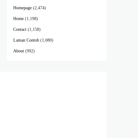
Homepage
(2,474)
Home
(1,198)
Contact
(1,158)
Laman Contoh
(1,080)
About
(992)