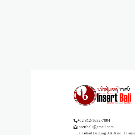
+62 812-1632-7894
insertbali@gmail.com
Jl. Tukad Badung XXIX no. 1 Panje