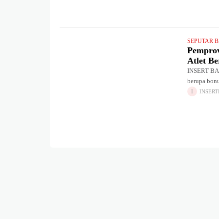
SEPUTAR B
Pemprov
Atlet B
INSERT BALI
berupa bonu
daerah dala
INSERT