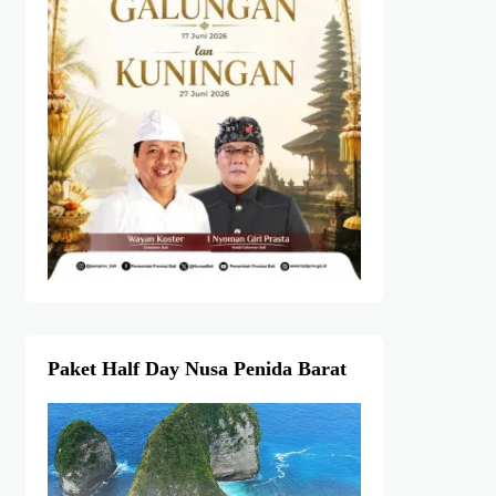
Paket Half Day Nusa Penida Barat