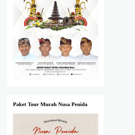
Paket Tour Murah Nusa Penida