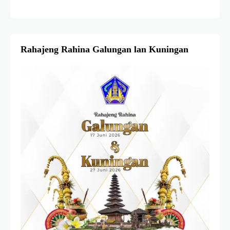
Rahajeng Rahina Galungan lan Kuningan