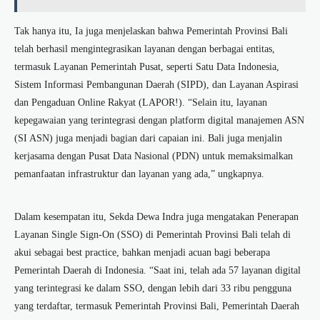
Tak hanya itu, Ia juga menjelaskan bahwa Pemerintah Provinsi Bali
telah berhasil mengintegrasikan layanan dengan berbagai entitas,
termasuk Layanan Pemerintah Pusat, seperti Satu Data Indonesia,
Sistem Informasi Pembangunan Daerah (SIPD), dan Layanan Aspirasi
dan Pengaduan Online Rakyat (LAPOR!). “Selain itu, layanan
kepegawaian yang terintegrasi dengan platform digital manajemen ASN
(SI ASN) juga menjadi bagian dari capaian ini. Bali juga menjalin
kerjasama dengan Pusat Data Nasional (PDN) untuk memaksimalkan
pemanfaatan infrastruktur dan layanan yang ada,” ungkapnya.
Dalam kesempatan itu, Sekda Dewa Indra juga mengatakan Penerapan
Layanan Single Sign-On (SSO) di Pemerintah Provinsi Bali telah di
akui sebagai best practice, bahkan menjadi acuan bagi beberapa
Pemerintah Daerah di Indonesia. “Saat ini, telah ada 57 layanan digital
yang terintegrasi ke dalam SSO, dengan lebih dari 33 ribu pengguna
yang terdaftar, termasuk Pemerintah Provinsi Bali, Pemerintah Daerah