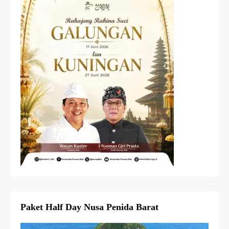
Paket Half Day Nusa Penida Barat