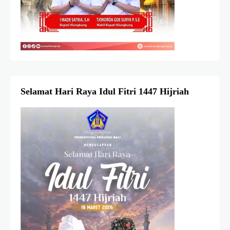
Selamat Hari Raya Idul Fitri 1447 Hijriah