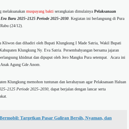
g melaksanakan
muspayang bakti
serangkaian dimulainya
Pelaksanaan
 Era Baru 2025–2125 Periode 2025–2030
. Kegiatan ini berlangsung di Pura
Rabu (24/12).
a Kliwon dan dihadiri oleh Bupati Klungkung I Made Satria, Wakil Bupati
Kabupaten Klungkung Ny. Eva Satria. Persembahyangan bersama jajaran
rlangsung khidmat dan dipuput oleh Jero Mangku Pura setempat. Acara ini
g, Anak Agung Gde Anom.
paten Klungkung memohon tuntunan dan kerahayuan agar Pelaksanaan Haluan
2025–2125 Periode 2025–2030
, dapat berjalan dengan lancar serta
akat.
 Bermobil: Targetkan Pasar Galiran Bersih, Nyaman, dan