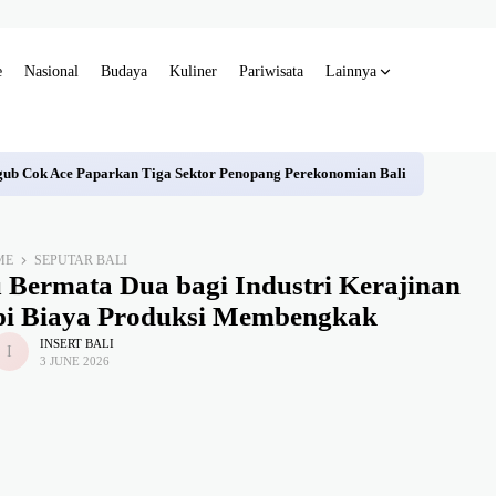
e
Nasional
Budaya
Kuliner
Pariwisata
Lainnya
gub Cok Ace Paparkan Tiga Sektor Penopang Perekonomian Bali
ME
SEPUTAR BALI
 Bermata Dua bagi Industri Kerajinan
tapi Biaya Produksi Membengkak
INSERT BALI
3 JUNE 2026