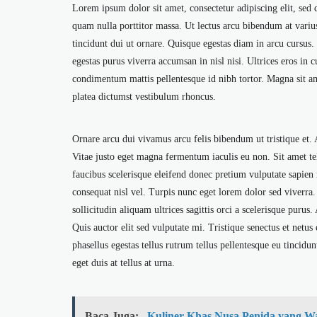
Lorem ipsum dolor sit amet, consectetur adipiscing elit, sed
quam nulla porttitor massa. Ut lectus arcu bibendum at variu
tincidunt dui ut ornare. Quisque egestas diam in arcu cursus.
egestas purus viverra accumsan in nisl nisi. Ultrices eros in 
condimentum mattis pellentesque id nibh tortor. Magna sit ame
platea dictumst vestibulum rhoncus.
Ornare arcu dui vivamus arcu felis bibendum ut tristique et. 
Vitae justo eget magna fermentum iaculis eu non. Sit amet tel
faucibus scelerisque eleifend donec pretium vulputate sapien 
consequat nisl vel. Turpis nunc eget lorem dolor sed viverra.
sollicitudin aliquam ultrices sagittis orci a scelerisque purus.
Quis auctor elit sed vulputate mi. Tristique senectus et netus
phasellus egestas tellus rutrum tellus pellentesque eu tincidu
eget duis at tellus at urna.
Baca Juga:
Kuliner Khas Nusa Penida yang Wa