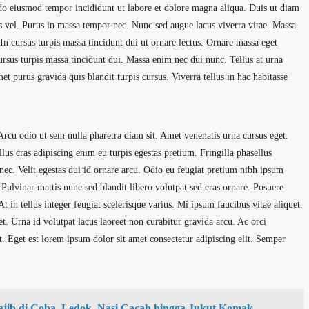
 do eiusmod tempor incididunt ut labore et dolore magna aliqua. Duis ut diam
s vel. Purus in massa tempor nec. Nunc sed augue lacus viverra vitae. Massa
 In cursus turpis massa tincidunt dui ut ornare lectus. Ornare massa eget
cursus turpis massa tincidunt dui. Massa enim nec dui nunc. Tellus at urna
t purus gravida quis blandit turpis cursus. Viverra tellus in hac habitasse
Arcu odio ut sem nulla pharetra diam sit. Amet venenatis urna cursus eget.
lus cras adipiscing enim eu turpis egestas pretium. Fringilla phasellus
nec. Velit egestas dui id ornare arcu. Odio eu feugiat pretium nibh ipsum
 Pulvinar mattis nunc sed blandit libero volutpat sed cras ornare. Posuere
 At in tellus integer feugiat scelerisque varius. Mi ipsum faucibus vitae aliquet.
 et. Urna id volutpat lacus laoreet non curabitur gravida arcu. Ac orci
nt. Eget est lorem ipsum dolor sit amet consectetur adipiscing elit. Semper
jib di Coba, Ledok, Nasi Cacah hingga Jukut Komak