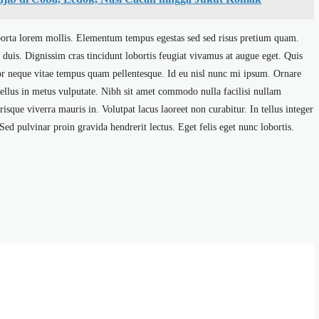
orta lorem mollis. Elementum tempus egestas sed sed risus pretium quam.
a duis. Dignissim cras tincidunt lobortis feugiat vivamus at augue eget. Quis
tor neque vitae tempus quam pellentesque. Id eu nisl nunc mi ipsum. Ornare
 tellus in metus vulputate. Nibh sit amet commodo nulla facilisi nullam
sque viverra mauris in. Volutpat lacus laoreet non curabitur. In tellus integer
Sed pulvinar proin gravida hendrerit lectus. Eget felis eget nunc lobortis.