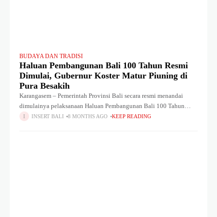
BUDAYA DAN TRADISI
Haluan Pembangunan Bali 100 Tahun Resmi
Dimulai, Gubernur Koster Matur Piuning di
Pura Besakih
Karangasem – Pemerintah Provinsi Bali secara resmi menandai
dimulainya pelaksanaan Haluan Pembangunan Bali 100 Tahun
2025–2125 melalui prosesi sakral Matur Piuning di Pura Agung
INSERT BALI
8 MONTHS AGO
KEEP READING
Besakih, Kecamatan Rendang, Kabupaten Karangasem, Rabu