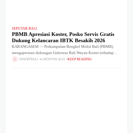
SEPUTAR BALI
PBMB Apresiasi Koster, Posko Servis Gratis
Dukung Kelancaran IBTK Besakih 2026
KARANGASEM — Perkumpulan Bengkel Mobil Bali (PBMB)
mengapresiasi dukungan Gubernur Bali Wayan Koster terhadap
kegiatan sosial yang mereka jalankan melalui peresmian posko
INSERTBALI
4 MONTHS AGO
KEEP READING
layanan di kawasan Pura Agung Besakih, Kamis (2/4/2026).