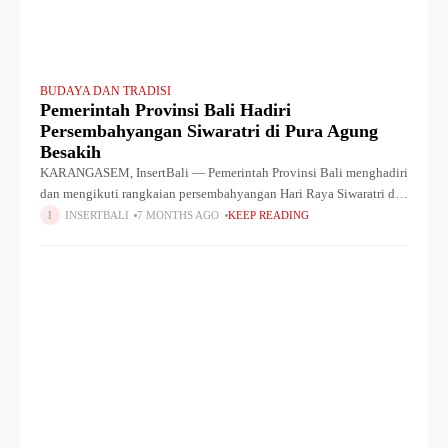
BUDAYA DAN TRADISI
Pemerintah Provinsi Bali Hadiri
Persembahyangan Siwaratri di Pura Agung
Besakih
KARANGASEM, InsertBali — Pemerintah Provinsi Bali menghadiri
dan mengikuti rangkaian persembahyangan Hari Raya Siwaratri di
Pura Agung Besakih, Karangasem, Sabtu (17/1). Kehadiran tersebut
INSERTBALI
7 MONTHS AGO
KEEP READING
diwakili oleh Sekretaris Daerah Provinsi Bali Dewa