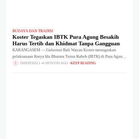
BUDAYA DAN TRADISI
Koster Tegaskan IBTK Pura Agung Besakih
Harus Tertib dan Khidmat Tanpa Gangguan
KARANGASEM — Gubernur Bali Wayan Koster menegaskan
pelaksanaan Karya Ida Bhatara Turun Kabeh (IBTK) di Pura Agung
Besakih harus berlangsung tertib, khidmat, dan tanpa gangguan
INSERTBALI
4 MONTHS AGO
KEEP READING
selama seluruh rangkaian upacara. Penegasan