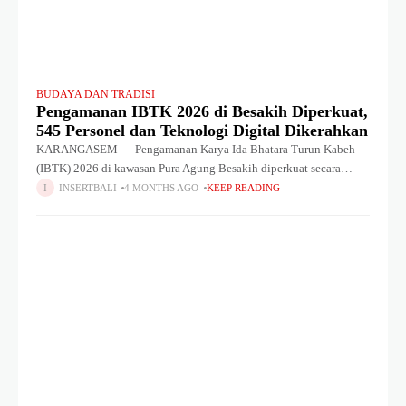
BUDAYA DAN TRADISI
Pengamanan IBTK 2026 di Besakih Diperkuat,
545 Personel dan Teknologi Digital Dikerahkan
KARANGASEM — Pengamanan Karya Ida Bhatara Turun Kabeh
(IBTK) 2026 di kawasan Pura Agung Besakih diperkuat secara
menyeluruh dengan melibatkan ratusan personel gabungan serta
INSERTBALI
4 MONTHS AGO
KEEP READING
dukungan teknologi digital. Hal tersebut terungkap