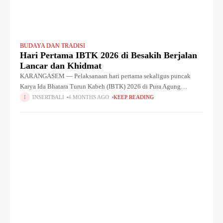
BUDAYA DAN TRADISI
Hari Pertama IBTK 2026 di Besakih Berjalan
Lancar dan Khidmat
KARANGASEM — Pelaksanaan hari pertama sekaligus puncak
Karya Ida Bhatara Turun Kabeh (IBTK) 2026 di Pura Agung
Besakih berlangsung lancar dan khidmat pada Kamis (2/4/2026).
INSERTBALI
4 MONTHS AGO
KEEP READING
Ribuan pemedek dari berbagai daerah