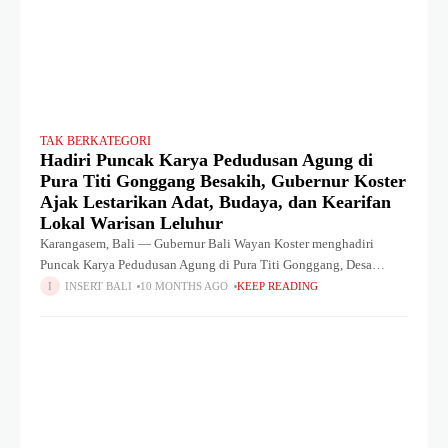
TAK BERKATEGORI
Hadiri Puncak Karya Pedudusan Agung di
Pura Titi Gonggang Besakih, Gubernur Koster
Ajak Lestarikan Adat, Budaya, dan Kearifan
Lokal Warisan Leluhur
Karangasem, Bali — Gubernur Bali Wayan Koster menghadiri
Puncak Karya Pedudusan Agung di Pura Titi Gonggang, Desa
Besakih, Kecamatan Rendang, Kabupaten Karangasem, Sabtu
INSERT BALI
10 MONTHS AGO
KEEP READING
(26/10/2025). Upacara suci ini juga dirangkaikan dengan