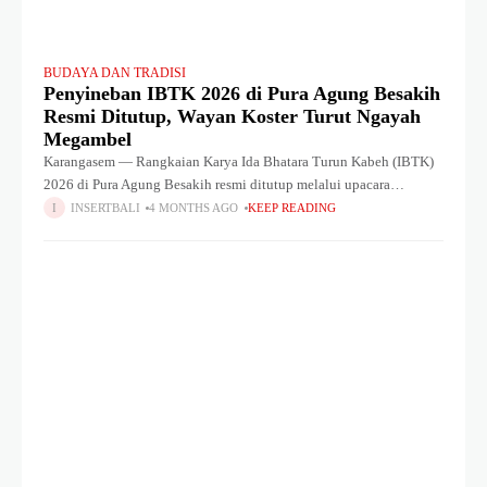
BUDAYA DAN TRADISI
Penyineban IBTK 2026 di Pura Agung Besakih
Resmi Ditutup, Wayan Koster Turut Ngayah
Megambel
Karangasem — Rangkaian Karya Ida Bhatara Turun Kabeh (IBTK)
2026 di Pura Agung Besakih resmi ditutup melalui upacara
penyineban pada Kamis (23/4). Prosesi sakral ini berlangsung
INSERTBALI
4 MONTHS AGO
KEEP READING
khidmat dan dihadiri langsung