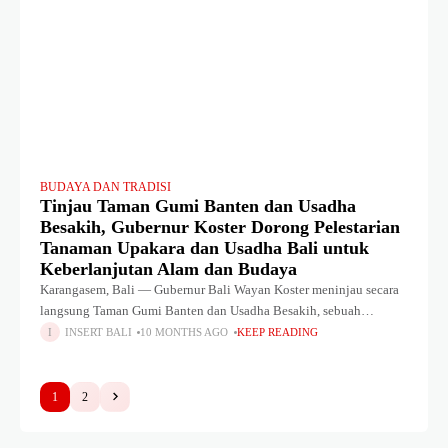
BUDAYA DAN TRADISI
Tinjau Taman Gumi Banten dan Usadha
Besakih, Gubernur Koster Dorong Pelestarian
Tanaman Upakara dan Usadha Bali untuk
Keberlanjutan Alam dan Budaya
Karangasem, Bali — Gubernur Bali Wayan Koster meninjau secara
langsung Taman Gumi Banten dan Usadha Besakih, sebuah
kawasan konservasi dan edukasi tanaman lokal Bali yang dikelola
INSERT BALI
10 MONTHS AGO
KEEP READING
oleh Pemerintah Provinsi Bali
1
2