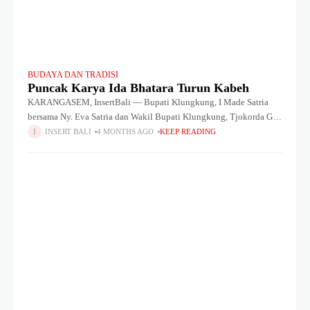
BUDAYA DAN TRADISI
Puncak Karya Ida Bhatara Turun Kabeh
KARANGASEM, InsertBali — Bupati Klungkung, I Made Satria
bersama Ny. Eva Satria dan Wakil Bupati Klungkung, Tjokorda Gde
Agung Surya Putra bersama Ny. Kusuma Surya Putra mengikuti
INSERT BALI
4 MONTHS AGO
KEEP READING
Puncak Karya Ida