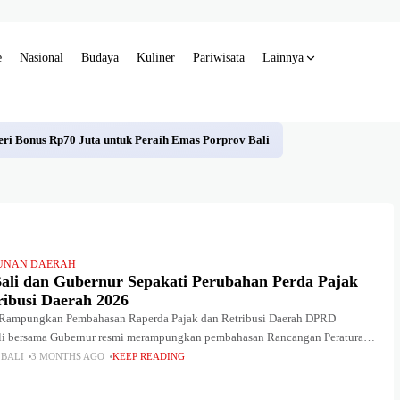
e
Nasional
Budaya
Kuliner
Pariwisata
Lainnya
eri Bonus Rp70 Juta untuk Peraih Emas Porprov Bali
UNAN DAERAH
li dan Gubernur Sepakati Perubahan Perda Pajak
ribusi Daerah 2026
Rampungkan Pembahasan Raperda Pajak dan Retribusi Daerah DPRD
ali bersama Gubernur resmi merampungkan pembahasan Rancangan Peraturan
erda) tentang Perubahan atas Peraturan Daerah Nomor 1 Tahun 2024
 BALI
3 MONTHS AGO
KEEP READING