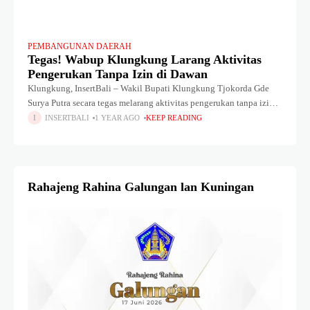
PEMBANGUNAN DAERAH
Tegas! Wabup Klungkung Larang Aktivitas
Pengerukan Tanpa Izin di Dawan
Klungkung, InsertBali – Wakil Bupati Klungkung Tjokorda Gde
Surya Putra secara tegas melarang aktivitas pengerukan tanpa izin
di wilayah Kecamatan Dawan, mulai Kamis (3/7/2025). Keputusan
INSERTBALI
1 YEAR AGO
KEEP READING
ini ditegaskan dalam Rapat Koordinasi
Rahajeng Rahina Galungan lan Kuningan