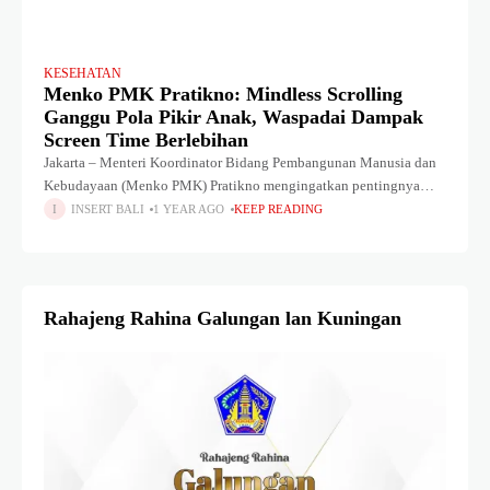
KESEHATAN
Menko PMK Pratikno: Mindless Scrolling
Ganggu Pola Pikir Anak, Waspadai Dampak
Screen Time Berlebihan
Jakarta – Menteri Koordinator Bidang Pembangunan Manusia dan
Kebudayaan (Menko PMK) Pratikno mengingatkan pentingnya
mengontrol waktu anak dalam menggunakan gawai, khususnya
INSERT BALI
1 YEAR AGO
KEEP READING
terhadap kebiasaan mindless scrolling atau menggulir layar tanpa
tujuan
Rahajeng Rahina Galungan lan Kuningan