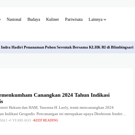
e
Nasional
Budaya
Kuliner
Pariwisata
Lainnya
 Indra Hadiri Penanaman Pohon Serentak Bersama KLHK RI di Blimbingsari
emenkumham Canangkan 2024 Tahun Indikasi
is
Menteri Hukum dan HAM, Yasonna H. Laoly, resmi mencanangkan 2024
un Indikasi Geografis. Pencanangan ini merupakan upaya Direktorat Jenderal
ntelektual (DJKI) Kementerian Hukum dan HAM (Kemenkumham)
BALI
3 YEARS AGO
KEEP READING