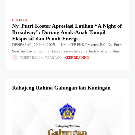
BUDAYA
Ny. Putri Koster Apresiasi Latihan “A Night of
Broadway”: Dorong Anak-Anak Tampil
Ekspresif dan Penuh Energi
DENPASAR, 22 Juni 2025 — Ketua TP PKK Provinsi Bali Ny. Putri
Suastini Koster memberikan apresiasi tinggi terhadap penampilan
para siswa Janawati Academy of Performing Arts saat mengikuti
INSERT BALI
1 YEAR AGO
KEEP READING
latihan terakhir
Rahajeng Rahina Galungan lan Kuningan