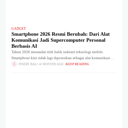
GADGET
Smartphone 2026 Resmi Berubah: Dari Alat
Komunikasi Jadi Supercomputer Personal
Berbasis AI
Tahun 2026 menandai titik balik industri teknologi mobile.
Smartphone kini tidak lagi diposisikan sebagai alat komunikasi
semata, melainkan telah berevolusi menjadi supercomputer
INSERT BALI
4 MONTHS AGO
KEEP READING
personal berbasis kecerdasan buatan (AI) yang mampu memahami