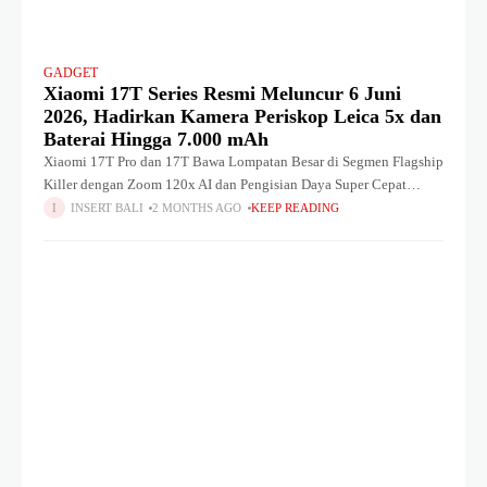
GADGET
Xiaomi 17T Series Resmi Meluncur 6 Juni
2026, Hadirkan Kamera Periskop Leica 5x dan
Baterai Hingga 7.000 mAh
Xiaomi 17T Pro dan 17T Bawa Lompatan Besar di Segmen Flagship
Killer dengan Zoom 120x AI dan Pengisian Daya Super Cepat
JAKARTA – Xiaomi kembali menaikkan standar persaingan
INSERT BALI
2 MONTHS AGO
KEEP READING
smartphone flagship