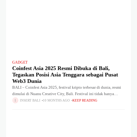
GADGET
Coinfest Asia 2025 Resmi Dibuka di Bali,
Tegaskan Posisi Asia Tenggara sebagai Pusat
Web3 Dunia
BALI – Coinfest Asia 2025, festival kripto terbesar di dunia, resmi
dimulai di Nuanu Creative City, Bali. Festival ini tidak hanya
menjadi ajang konferensi biasa, melainkan pengalaman imersif
INSERT BALI
10 MONTHS AGO
KEEP READING
yang mempertemukan