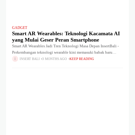
GADGET
Smart AR Wearables: Teknologi Kacamata AI
yang Mulai Geser Peran Smartphone
Smart AR Wearables Jadi Tren Teknologi Masa Depan InsertBali -
Perkembangan teknologi wearable kini memasuki babak baru
melalui kehadiran Smart AR Wearables. Teknologi ini
INSERT BALI
3 MONTHS AGO
KEEP READING
menggabungkan kamera POV (point of view),