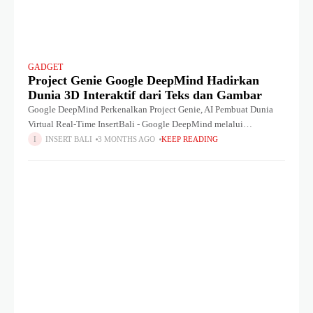
GADGET
Project Genie Google DeepMind Hadirkan
Dunia 3D Interaktif dari Teks dan Gambar
Google DeepMind Perkenalkan Project Genie, AI Pembuat Dunia
Virtual Real-Time InsertBali - Google DeepMind melalui
eksperimen terbaru bernama Project Genie menghadirkan teknologi
INSERT BALI
3 MONTHS AGO
KEEP READING
revolusioner yang memungkinkan pengguna menciptakan dan
menjelajahi dunia