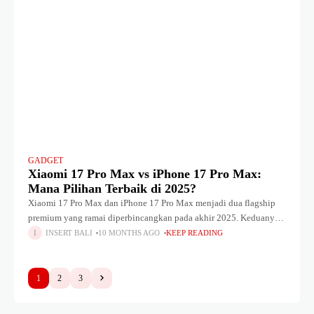
GADGET
Xiaomi 17 Pro Max vs iPhone 17 Pro Max:
Mana Pilihan Terbaik di 2025?
Xiaomi 17 Pro Max dan iPhone 17 Pro Max menjadi dua flagship
premium yang ramai diperbincangkan pada akhir 2025. Keduanya
menawarkan spesifikasi unggulan di kelas atas, namun membawa
INSERT BALI
10 MONTHS AGO
KEEP READING
filosofi dan
1
2
3