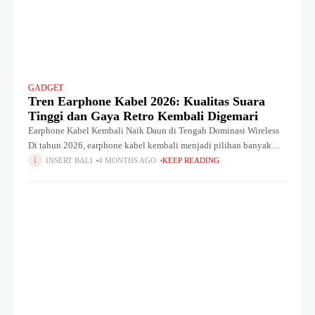
GADGET
Tren Earphone Kabel 2026: Kualitas Suara
Tinggi dan Gaya Retro Kembali Digemari
Earphone Kabel Kembali Naik Daun di Tengah Dominasi Wireless
Di tahun 2026, earphone kabel kembali menjadi pilihan banyak
pengguna di tengah maraknya perangkat audio nirkabel seperti
INSERT BALI
4 MONTHS AGO
KEEP READING
True Wireless Stereo earbuds.