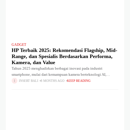
GADGET
HP Terbaik 2025: Rekomendasi Flagship, Mid-
Range, dan Spesialis Berdasarkan Performa,
Kamera, dan Value
Tahun 2025 menghadirkan berbagai inovasi pada industri
smartphone, mulai dari kemampuan kamera berteknologi AI,
performa chipset kelas elite, hingga daya tahan baterai yang jauh
INSERT BALI
8 MONTHS AGO
KEEP READING
lebih efisien. Berdasarkan rangkuman dari berbagai