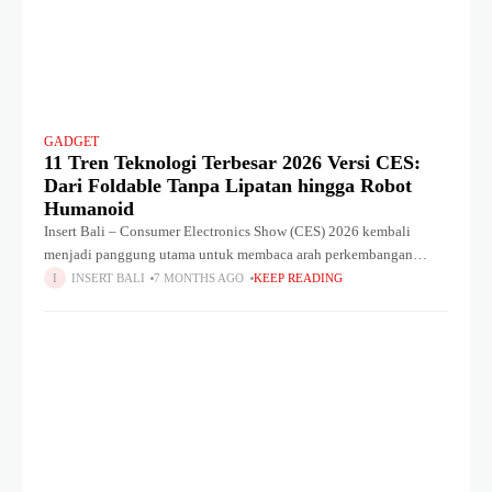
GADGET
11 Tren Teknologi Terbesar 2026 Versi CES:
Dari Foldable Tanpa Lipatan hingga Robot
Humanoid
Insert Bali – Consumer Electronics Show (CES) 2026 kembali
menjadi panggung utama untuk membaca arah perkembangan
teknologi global. Selain deretan gadget terbaik, pameran teknologi
INSERT BALI
7 MONTHS AGO
KEEP READING
terbesar dunia ini juga memberi gambaran jelas