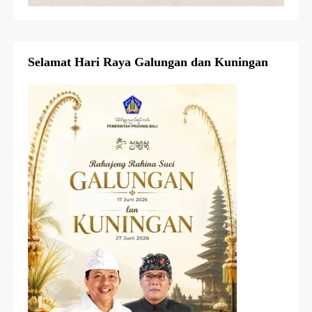
Selamat Hari Raya Galungan dan Kuningan