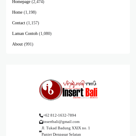
Homepage
(2,474)
Home
(1,198)
Contact
(1,157)
Laman Contoh
(1,080)
About
(991)
+62 812-1632-7894
insertbali@gmail.com
Jl. Tukad Badung XXIX no. 1
Panjer Denpasar Selatan