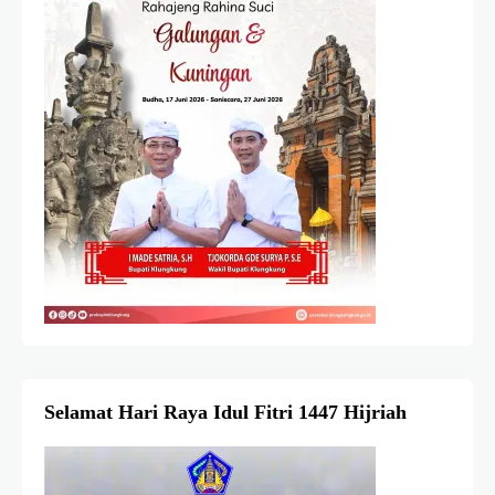
Selamat Hari Raya Idul Fitri 1447 Hijriah