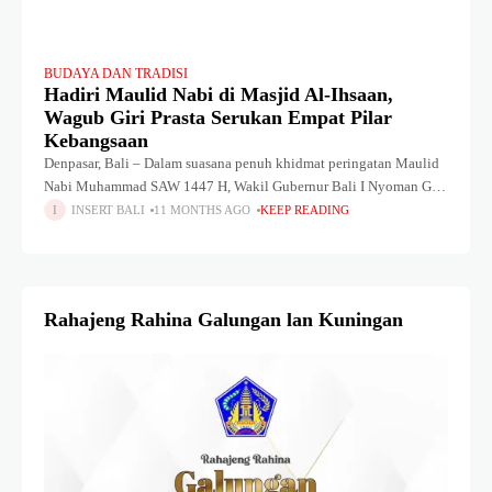
BUDAYA DAN TRADISI
Hadiri Maulid Nabi di Masjid Al-Ihsaan,
Wagub Giri Prasta Serukan Empat Pilar
Kebangsaan
Denpasar, Bali – Dalam suasana penuh khidmat peringatan Maulid
Nabi Muhammad SAW 1447 H, Wakil Gubernur Bali I Nyoman Giri
Prasta menyerukan pentingnya menjaga persatuan dan kerukunan.
INSERT BALI
11 MONTHS AGO
KEEP READING
Melalui pengamalan empat
Rahajeng Rahina Galungan lan Kuningan